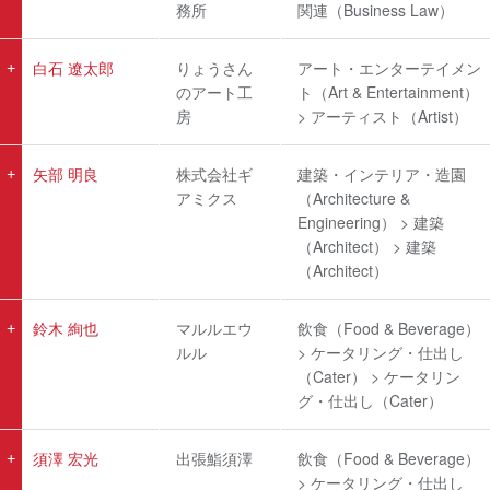
務所
関連（Business Law）
白石 遼太郎
りょうさん
アート・エンターテイメン
のアート工
ト（Art & Entertainment）
房
> アーティスト（Artist）
矢部 明良
株式会社ギ
建築・インテリア・造園
アミクス
（Architecture &
Engineering） > 建築
（Architect） > 建築
（Architect）
鈴木 絢也
マルルエウ
飲食（Food & Beverage）
ルル
> ケータリング・仕出し
（Cater） > ケータリン
グ・仕出し（Cater）
須澤 宏光
出張鮨須澤
飲食（Food & Beverage）
> ケータリング・仕出し