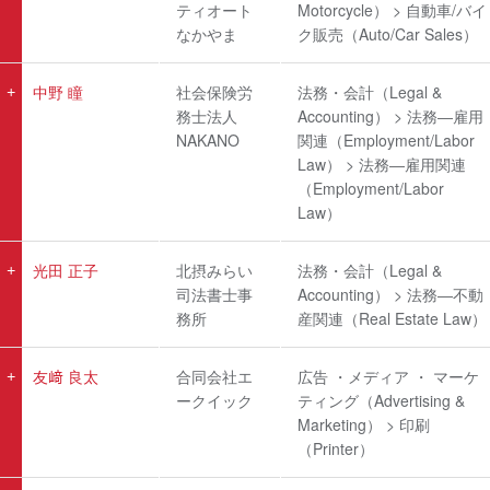
ティオート
Motorcycle） > 自動車/バイ
なかやま
ク販売（Auto/Car Sales）
中野 瞳
社会保険労
法務・会計（Legal &
務士法人
Accounting） > 法務―雇用
NAKANO
関連（Employment/Labor
Law） > 法務―雇用関連
（Employment/Labor
Law）
光田 正子
北摂みらい
法務・会計（Legal &
司法書士事
Accounting） > 法務―不動
務所
産関連（Real Estate Law）
友﨑 良太
合同会社エ
広告 ・メディア ・ マーケ
ークイック
ティング（Advertising &
Marketing） > 印刷
（Printer）