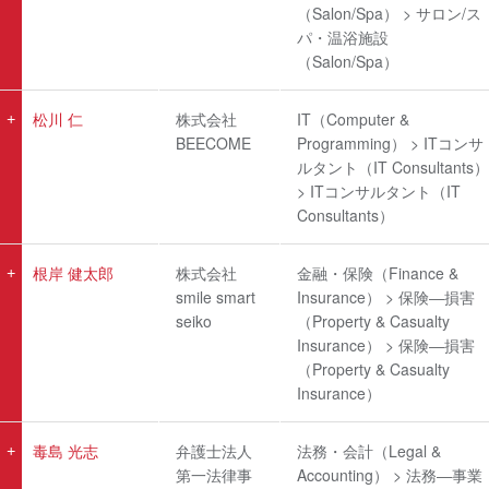
（Salon/Spa） > サロン/ス
パ・温浴施設
（Salon/Spa）
松川 仁
株式会社
IT（Computer &
BEECOME
Programming） > ITコンサ
ルタント（IT Consultants）
> ITコンサルタント（IT
Consultants）
根岸 健太郎
株式会社
金融・保険（Finance &
smile smart
Insurance） > 保険―損害
seiko
（Property & Casualty
Insurance） > 保険―損害
（Property & Casualty
Insurance）
毒島 光志
弁護士法人
法務・会計（Legal &
第一法律事
Accounting） > 法務―事業