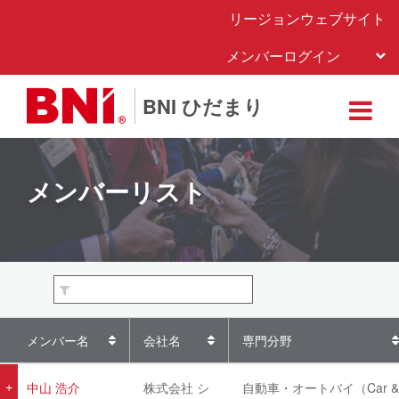
リージョンウェブサイト
メンバーログイン
BNI ひだまり
メンバーリスト
メンバー名
会社名
専門分野
中山 浩介
株式会社 シ
自動車・オートバイ（Car &