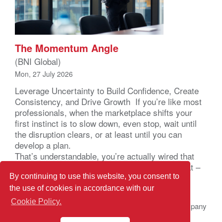
The Momentum Angle
(BNI Global)
Mon, 27 July 2026
Leverage Uncertainty to Build Confidence, Create
Consistency, and Drive Growth If you’re like most
professionals, when the marketplace shifts your
first instinct is to slow down, even stop, wait until
the disruption clears, or at least until you can
develop a plan.
That’s understandable, you’re actually wired that
way. Your brain registers uncertainty as a threat –
not a business problem – a […]
By continuing to use this website, you consent to
the use of cookies in accordance with our
Cookie Policy.
© 2026 BNI Global LLC.
All Rights Reserved. All company
names, product names logos included here may be